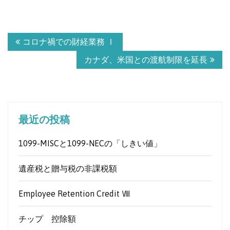
投
コロナ禍での財経業務 Ⅰ
稿
ナ
カナダ、米国との渡航制限を延長
ビ
ゲ
ー
シ
最近の投稿
ョ
ン
1099-MISCと1099-NECの「しきい値」
遺産税と贈与税の非課税額
Employee Retention Credit Ⅷ
チップ 控除額