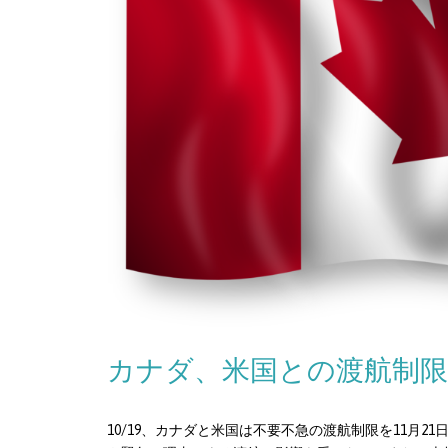
カナダ、米国との渡航制限
10/19、カナダと米国は不要不急の渡航制限を11月