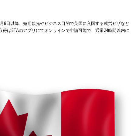
25年1月8日以降、短期観光やビジネス目的で英国に入国する就労ビザなど
得はETAのアプリにてオンラインで申請可能で、通常24時間以内に