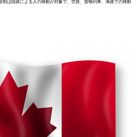
規制は陸路による人の移動が対象で、空路、貨物列車、海路での移動