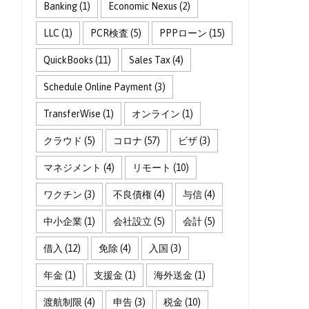
Banking
(1)
Economic Nexus
(2)
LLC
(1)
PCR検査
(5)
PPPローン
(15)
QuickBooks
(11)
Sales Tax
(4)
Schedule Online Payment
(3)
TransferWise
(1)
オンライン
(1)
クラウド
(5)
コロナ
(57)
ビザ
(3)
マネジメント
(4)
リモート
(10)
ワクチン
(3)
不良債権
(4)
与信
(4)
中小企業
(1)
会社設立
(5)
会計
(5)
借入
(12)
免除
(4)
入国
(3)
年金
(1)
支援金
(1)
海外送金
(1)
渡航制限
(4)
申告
(3)
税金
(10)