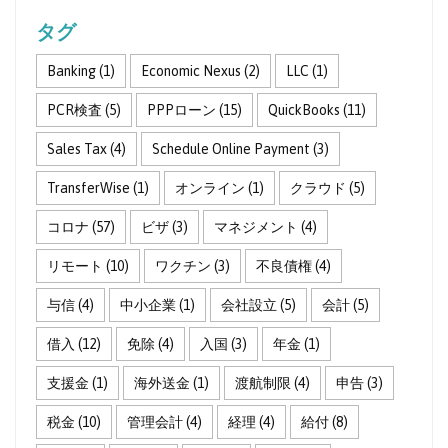
タグ
Banking
(1)
Economic Nexus
(2)
LLC
(1)
PCR検査
(5)
PPPローン
(15)
QuickBooks
(11)
Sales Tax
(4)
Schedule Online Payment
(3)
TransferWise
(1)
オンライン
(1)
クラウド
(5)
コロナ
(57)
ビザ
(3)
マネジメント
(4)
リモート
(10)
ワクチン
(3)
不良債権
(4)
与信
(4)
中小企業
(1)
会社設立
(5)
会計
(5)
借入
(12)
免除
(4)
入国
(3)
年金
(1)
支援金
(1)
海外送金
(1)
渡航制限
(4)
申告
(3)
税金
(10)
管理会計
(4)
経理
(4)
給付
(8)