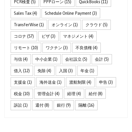
PCR検査
(5)
PPPローン
(15)
QuickBooks
(11)
Sales Tax
(4)
Schedule Online Payment
(3)
TransferWise
(1)
オンライン
(1)
クラウド
(5)
コロナ
(57)
ビザ
(3)
マネジメント
(4)
リモート
(10)
ワクチン
(3)
不良債権
(4)
与信
(4)
中小企業
(1)
会社設立
(5)
会計
(5)
借入
(12)
免除
(4)
入国
(3)
年金
(1)
支援金
(1)
海外送金
(1)
渡航制限
(4)
申告
(3)
税金
(10)
管理会計
(4)
経理
(4)
給付
(8)
訴訟
(1)
還付
(8)
銀行
(9)
隔離
(16)